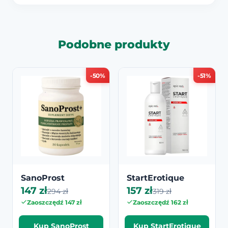
Podobne produkty
-50%
-51%
SanoProst
StartErotique
147 zł
157 zł
294 zł
319 zł
Zaoszczędź 147 zł
Zaoszczędź 162 zł
Kup SanoProst
Kup StartErotique