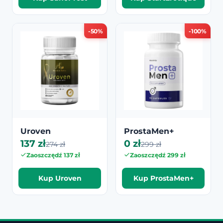
-50%
-100%
Uroven
ProstaMen+
137 zł
0 zł
274 zł
299 zł
Zaoszczędź 137 zł
Zaoszczędź 299 zł
Kup Uroven
Kup ProstaMen+