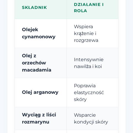
DZIAŁANIE I
SKŁADNIK
ROLA
Wspiera
Olejek
krążenie i
cynamonowy
rozgrzewa
Olej z
Intensywnie
orzechów
nawilża i koi
macadamia
Poprawia
Olej arganowy
elastyczność
skóry
Wyciąg z liści
Wsparcie
rozmarynu
kondycji skóry