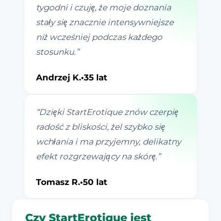
tygodni i czuję, że moje doznania
stały się znacznie intensywniejsze
niż wcześniej podczas każdego
stosunku.
”
Andrzej K.
•
35 lat
“
Dzięki StartErotique znów czerpię
radość z bliskości, żel szybko się
wchłania i ma przyjemny, delikatny
efekt rozgrzewający na skórę.
”
Tomasz R.
•
50 lat
Czy StartErotique jest