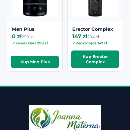
Men Plus
Erector Complex
0 zł
147 zł
299 zł
294 zł
Zaoszczędź 299 zł
Zaoszczędź 147 zł
Kup Erector
Kup Men Plus
Complex