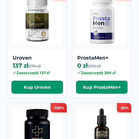
Uroven
ProstaMen+
137 zł
0 zł
274 zł
299 zł
Zaoszczędź 137 zł
Zaoszczędź 299 zł
Kup Uroven
Kup ProstaMen+
-100%
-50%