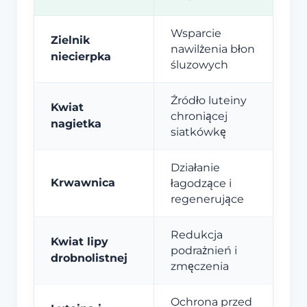
Wsparcie
Zielnik
nawilżenia błon
niecierpka
śluzowych
Źródło luteiny
Kwiat
chroniącej
nagietka
siatkówkę
Działanie
Krwawnica
łagodzące i
regenerujące
Redukcja
Kwiat lipy
podrażnień i
drobnolistnej
zmęczenia
Ochrona przed