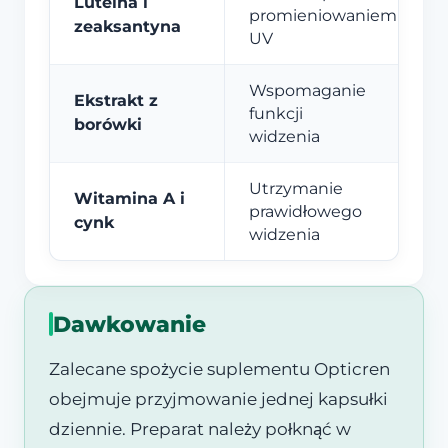
Luteina i
promieniowaniem
zeaksantyna
UV
Wspomaganie
Ekstrakt z
funkcji
borówki
widzenia
Utrzymanie
Witamina A i
prawidłowego
cynk
widzenia
Dawkowanie
Zalecane spożycie suplementu Opticren
obejmuje przyjmowanie jednej kapsułki
dziennie. Preparat należy połknąć w