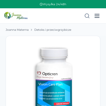
Wysyłka 24/48h
Joanna Materna
Detoks i przeciwgrzybicze