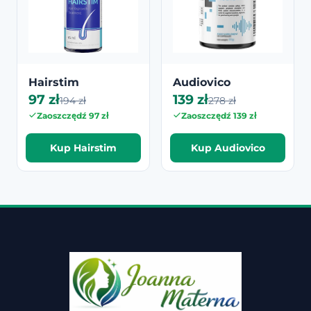
Hairstim
Audiovico
97 zł
139 zł
194 zł
278 zł
Zaoszczędź 97 zł
Zaoszczędź 139 zł
Kup Hairstim
Kup Audiovico