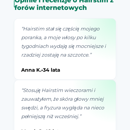
Opinie i recenzje o Hairstim z
forów internetowych
“
Hairstim stał się częścią mojego
poranka, a moje włosy po kilku
tygodniach wydają się mocniejsze i
rzadziej zostają na szczotce.
”
Anna K.
•
34 lata
“
Stosuję Hairstim wieczorami i
zauważyłem, że skóra głowy mniej
swędzi, a fryzura wygląda na nieco
pełniejszą niż wcześniej.
”