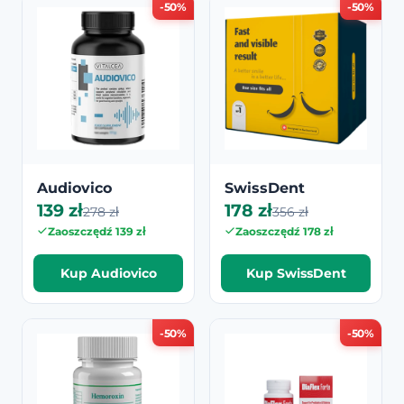
-50%
-50%
Audiovico
SwissDent
139 zł
178 zł
278 zł
356 zł
Zaoszczędź 139 zł
Zaoszczędź 178 zł
Kup Audiovico
Kup SwissDent
-50%
-50%