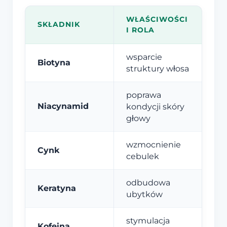
WŁAŚCIWOŚCI
SKŁADNIK
I ROLA
wsparcie
Biotyna
struktury włosa
poprawa
Niacynamid
kondycji skóry
głowy
wzmocnienie
Cynk
cebulek
odbudowa
Keratyna
ubytków
stymulacja
Kofeina