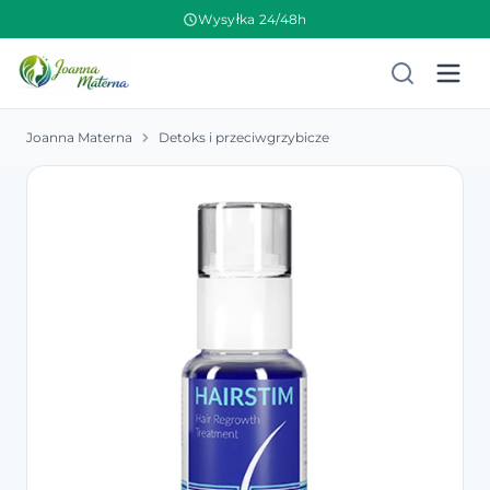
Wysyłka 24/48h
Joanna Materna
Detoks i przeciwgrzybicze