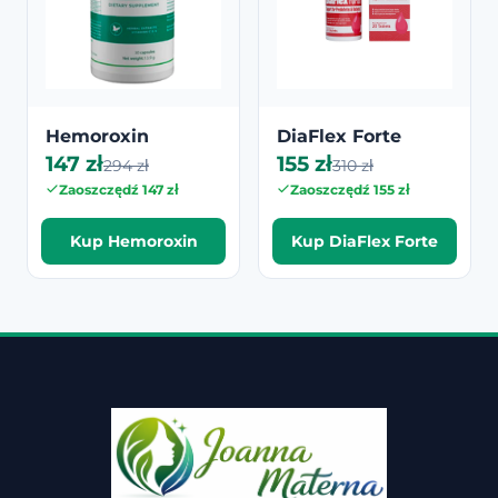
Hemoroxin
DiaFlex Forte
147 zł
155 zł
294 zł
310 zł
Zaoszczędź 147 zł
Zaoszczędź 155 zł
Kup Hemoroxin
Kup DiaFlex Forte