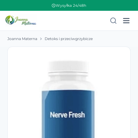
Wysyłka 24/48h
Joanna Materna
Detoks i przeciwgrzybicze