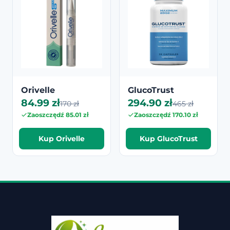
Orivelle
GlucoTrust
84.99 zł
294.90 zł
170 zł
465 zł
Zaoszczędź 85.01 zł
Zaoszczędź 170.10 zł
Kup Orivelle
Kup GlucoTrust