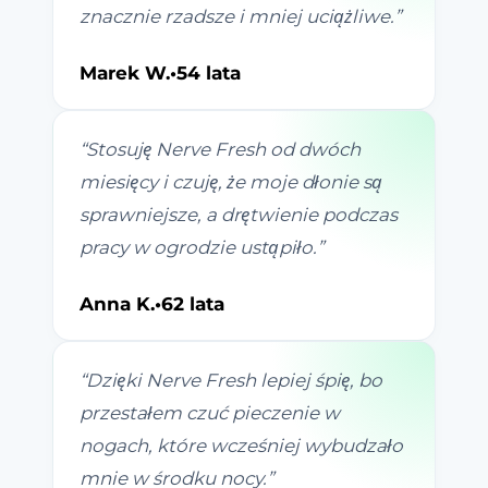
znacznie rzadsze i mniej uciążliwe.
”
Marek W.
•
54 lata
“
Stosuję Nerve Fresh od dwóch
miesięcy i czuję, że moje dłonie są
sprawniejsze, a drętwienie podczas
pracy w ogrodzie ustąpiło.
”
Anna K.
•
62 lata
“
Dzięki Nerve Fresh lepiej śpię, bo
przestałem czuć pieczenie w
nogach, które wcześniej wybudzało
mnie w środku nocy.
”