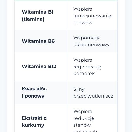
Wspiera
Witamina B1
funkcjonowanie
(tiamina)
nerwów
Wspomaga
Witamina B6
układ nerwowy
Wspiera
Witamina B12
regenerację
komórek
Kwas alfa-
Silny
liponowy
przeciwutleniacz
Wspiera
Ekstrakt z
redukcję
kurkumy
stanów
zapalnych