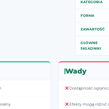
KATEGORIA
FORMA
ZAWARTOŚĆ
GŁÓWNE
SKŁADNIKI
Wady
h
Dostępność ogranicz
eralny
Efekty mogą różnić 