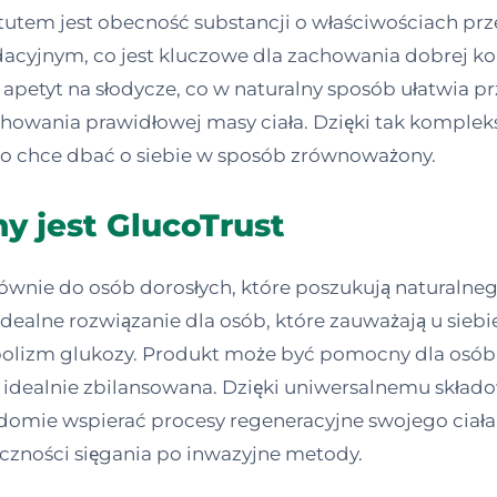
utem jest obecność substancji o właściwościach prze
cyjnym, co jest kluczowe dla zachowania dobrej kon
apetyt na słodycze, co w naturalny sposób ułatwia 
chowania prawidłowej masy ciała. Dzięki tak komple
to chce dbać o siebie w sposób zrównoważony.
y jest GlucoTrust
łównie do osób dorosłych, które poszukują naturalne
ealne rozwiązanie dla osób, które zauważają u siebie
bolizm glukozy. Produkt może być pomocny dla osób
est idealnie zbilansowana. Dzięki uniwersalnemu skła
omie wspierać procesy regeneracyjne swojego ciała o
czności sięgania po inwazyjne metody.