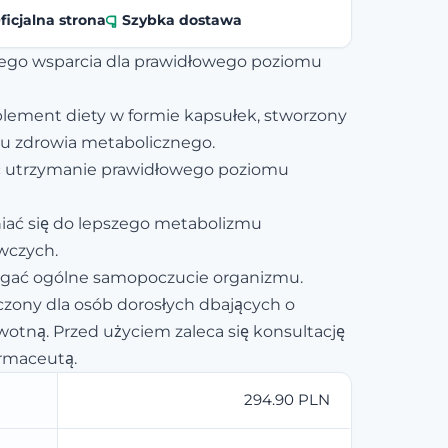
ficjalna strona
Szybka dostawa
nego wsparcia dla prawidłowego poziomu
plement diety w formie kapsułek, stworzony
iu zdrowia metabolicznego.
ć utrzymanie prawidłowego poziomu
iać się do lepszego metabolizmu
wczych.
ać ogólne samopoczucie organizmu.
zony dla osób dorosłych dbających o
wotną. Przed użyciem zaleca się konsultację
armaceutą.
294.90 PLN