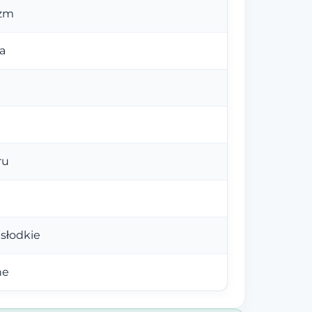
izm
a
ru
słodkie
ne