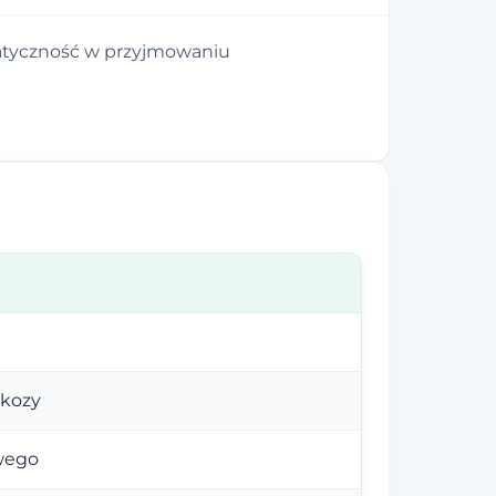
yczność w przyjmowaniu
ukozy
wego