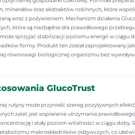
 optymalnej gospodarki cukrowej. Formuła preparatu 
 minerałów oraz ekstraktów roślinnych, które wspól
aną wraz z pożywieniem. Mechanizm działania GlucoT
ch, które są niezbędne dla prawidłowego przebiegu
że sprzyjać stabilizacji poziomu energii w ciągu dni
padków formy. Produkt ten został zaprojektowany ja
ralnej równowagi biologicznej organizmu bez wywoł
stosowania GlucoTrust
ej rutyny może przynieść szereg pozytywnych efekt
nych zalet jest wspieranie utrzymania prawidłowego
koncentrację i stały poziom witalności w ciągu doby.
metabolizmu makroskładników odżywczych, co ułatwi