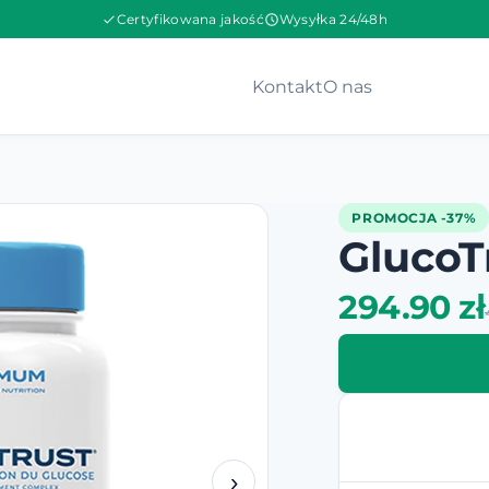
Certyfikowana jakość
Wysyłka 24/48h
Kontakt
O nas
PROMOCJA -37%
GlucoT
294.90 zł
›