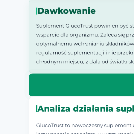
Dawkowanie
Suplement GlucoTrust powinien być s
wsparcie dla organizmu. Zaleca się prz
optymalnemu wchłanianiu składników a
regularność suplementacji i nie przek
chłodnym miejscu, z dala od światła s
Analiza działania su
GlucoTrust to nowoczesny suplement 