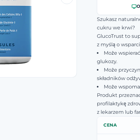
O
Szukasz natural
cukru we krwi?
GlucoTrust to su
z myślą o wsparc
Może wspiera
glukozy.
Może przyczyn
składników odży
Może wspomag
Produkt przeznac
profilaktykę zdro
z lekarzem lub f
CENA