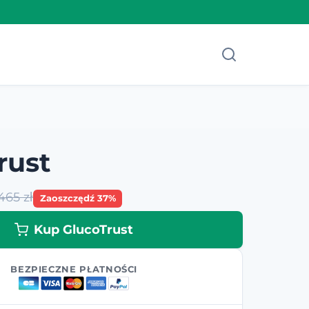
rust
465 zł
Zaoszczędź 37%
Kup GlucoTrust
BEZPIECZNE PŁATNOŚCI