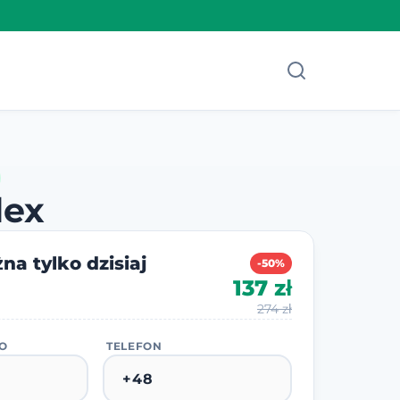
lex
na tylko dzisiaj
-50%
137 zł
274 zł
KO
TELEFON