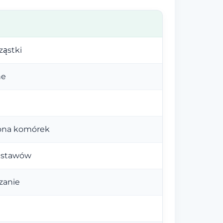
ząstki
ne
rona komórek
e stawów
rzanie