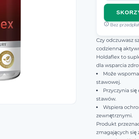
SKORZY
Bez przedpłat
Czy odczuwasz s
codzienną aktyw
Holdaflex to sup
dla wsparcia zdr
Może wspomag
stawowej.
Przyczynia się
stawów.
Wspiera ochro
zewnętrznymi.
Produkt przeznac
zmagających się