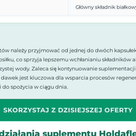
Główny składnik białkow
tów należy przyjmować od jednej do dwóch kapsułek
posiłku, co sprzyja lepszemu wchłanianiu składników
czystej wody. Zaleca się kontynuowanie suplementacj
 dawek jest kluczowa dla wsparcia procesów regene
i do spożycia w ciągu dnia.
SKORZYSTAJ Z DZISIEJSZEJ OFERTY
działania suplementu Holdafl