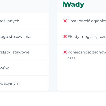
Wady
roślinnych.
Dostępność ograniczo
ego stosowania.
Efekty mogą się róż
rząstki stawowej.
Konieczność zachow
czas.
awów.
ydacyjnym.