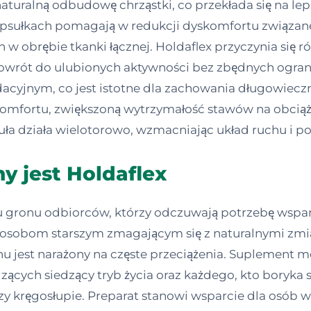
aturalną odbudowę chrząstki, co przekłada się na lep
apsułkach pomagają w redukcji dyskomfortu związan
w obrębie tkanki łącznej. Holdaflex przyczynia się r
owrót do ulubionych aktywności bez zbędnych ogra
cyjnym, co jest istotne dla zachowania długowiecz
fortu, zwiększoną wytrzymałość stawów na obciążen
a działa wielotorowo, wzmacniając układ ruchu i pop
y jest Holdaflex
u gronu odbiorców, którzy odczuwają potrzebę wspa
ny osobom starszym zmagającym się z naturalnymi z
hu jest narażony na częste przeciążenia. Suplement 
cych siedzący tryb życia oraz każdego, kto boryka s
y kręgosłupie. Preparat stanowi wsparcie dla osób w