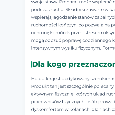
swoje stawy. Preparat może wspierać n
podczas ruchu. Składniki zawarte w k
wspierają łagodzenie stanów zapalnych 
ruchomości kończyn, co pozwala na p
ochronę komórek przed stresem oksyda
mogą odczuć poprawę codziennego kom
intensywnym wysiłku fizycznym. Formuł
Dla kogo przeznaczon
Holdaflex jest dedykowany szerokiem
Produkt ten jest szczególnie poleca
aktywnym fizycznie, których układ ruc
pracowników fizycznych, osób prowadzą
dyskomfortem w kolanach, dłoniach cz