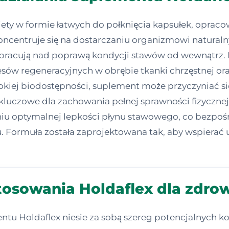
iety w formie łatwych do połknięcia kapsułek, opra
oncentruje się na dostarczaniu organizmowi natural
e pracują nad poprawą kondycji stawów od wewnątrz.
esów regeneracyjnych w obrębie tkanki chrzęstnej or
kiej biodostępności, suplement może przyczyniać się
 kluczowe dla zachowania pełnej sprawności fizycznej
 optymalnej lepkości płynu stawowego, co bezpośr
 Formuła została zaprojektowana tak, aby wspierać 
stosowania Holdaflex dla zdr
u Holdaflex niesie za sobą szereg potencjalnych ko