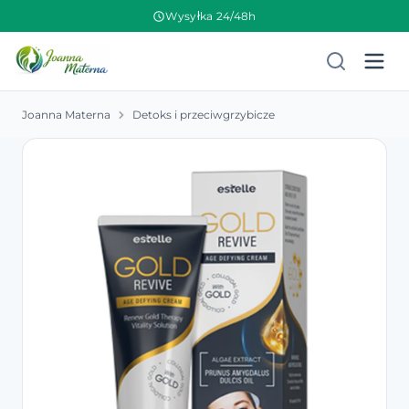
Wysyłka 24/48h
Joanna Materna
Detoks i przeciwgrzybicze