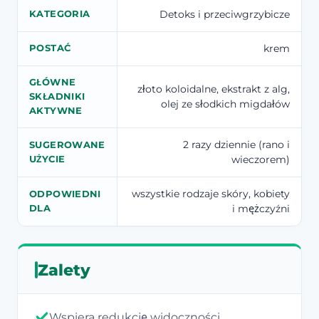
Detoks i przeciwgrzybicze
KATEGORIA
krem
POSTAĆ
GŁÓWNE
złoto koloidalne, ekstrakt z alg,
SKŁADNIKI
olej ze słodkich migdałów
AKTYWNE
2 razy dziennie (rano i
SUGEROWANE
wieczorem)
UŻYCIE
wszystkie rodzaje skóry, kobiety
ODPOWIEDNI
i mężczyźni
DLA
Zalety
Wspiera redukcję widoczności