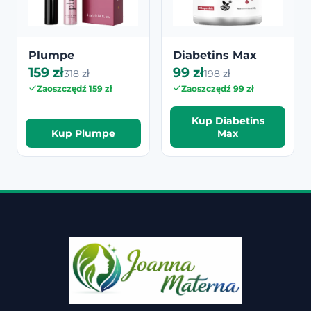
Plumpe
Diabetins Max
159 zł
99 zł
318 zł
198 zł
Zaoszczędź 159 zł
Zaoszczędź 99 zł
Kup Diabetins
Kup Plumpe
Max