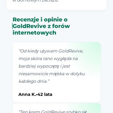
w domowym zaciszu.
Recenzje i opinie o
GoldRevive z forów
internetowych
“
Od kiedy używam GoldRevive,
moja skóra rano wygląda na
bardziej wypoczętą i jest
niesamowicie miękka w dotyku
każdego dnia.
”
Anna K.
•
42 lata
“
Ten krem GoldRevive szybko się