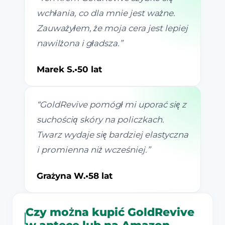
wchłania, co dla mnie jest ważne.
Zauważyłem, że moja cera jest lepiej
nawilżona i gładsza.
”
Marek S.
•
50 lat
“
GoldRevive pomógł mi uporać się z
suchością skóry na policzkach.
Twarz wydaje się bardziej elastyczna
i promienna niż wcześniej.
”
Grażyna W.
•
58 lat
Czy można kupić GoldRevive