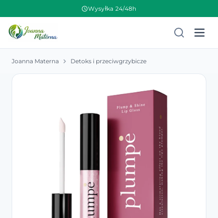
Wysyłka 24/48h
Joanna Materna
Detoks i przeciwgrzybicze