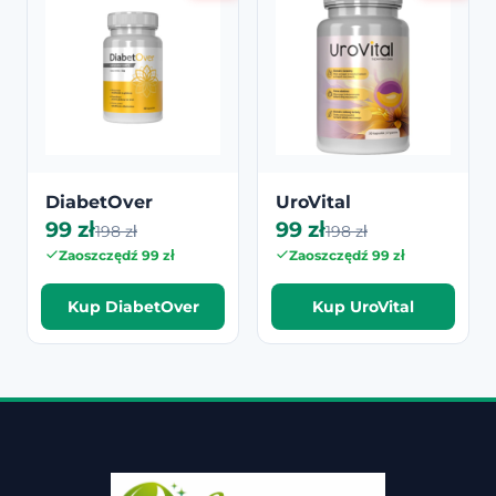
DiabetOver
UroVital
99 zł
99 zł
198 zł
198 zł
Zaoszczędź 99 zł
Zaoszczędź 99 zł
Kup DiabetOver
Kup UroVital