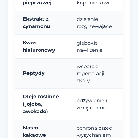
pieprzowej
krążenie krwi
Ekstrakt z
działanie
cynamonu
rozgrzewające
Kwas
głębokie
hialuronowy
nawilżenie
wsparcie
Peptydy
regeneracji
skóry
Oleje roślinne
odżywienie i
(jojoba,
zmiękczenie
awokado)
Masło
ochrona przed
kakaowe
wysychaniem