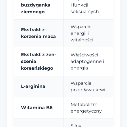
buzdyganka
i funkcji
seksualnych
ziemnego
Wsparcie
Ekstrakt z
energii i
korzenia maca
witalności
Ekstrakt z żeń-
Właściwości
szenia
adaptogenne i
energia
koreańskiego
Wsparcie
L-arginina
przepływu krwi
Metabolizm
Witamina B6
energetyczny
Silny