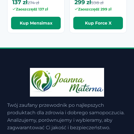
137 zł
299 zł
274 zł
598 zł
Zaoszczędź 137 zł
Zaoszczędź 299 zł
Kup Mensimax
Kup Force X
Twój zaufany przewodnik po najlepszych
produktach dla zdrowia i dobrego samopoczucia.
Analizujemy, porównujemy i wybieramy, aby
zagwarantować Ci jakość i bezpieczeństwo.