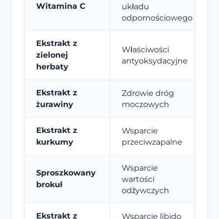
Witamina C
układu
odpornościowego
Ekstrakt z
Właściwości
zielonej
antyoksydacyjne
herbaty
Ekstrakt z
Zdrowie dróg
żurawiny
moczowych
Ekstrakt z
Wsparcie
kurkumy
przeciwzapalne
Wsparcie
Sproszkowany
wartości
brokuł
odżywczych
Ekstrakt z
Wsparcie libido