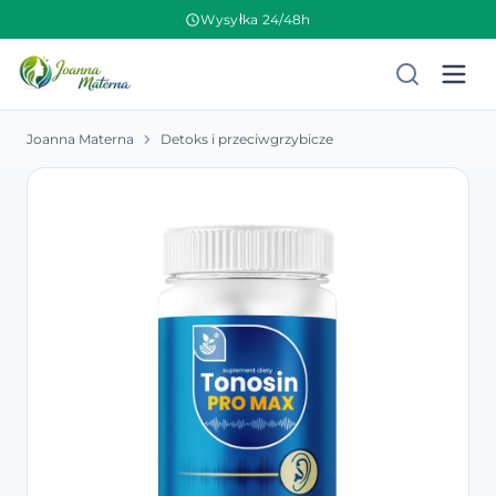
Wysyłka 24/48h
Joanna Materna
Detoks i przeciwgrzybicze