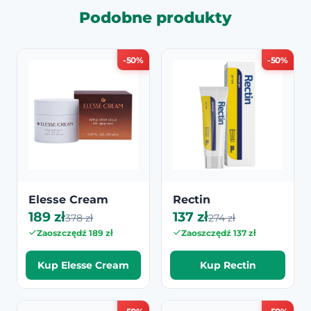
Podobne produkty
-50%
-50%
Elesse Cream
Rectin
189 zł
137 zł
378 zł
274 zł
Zaoszczędź 189 zł
Zaoszczędź 137 zł
Kup Elesse Cream
Kup Rectin