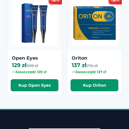
-50%
-50%
Open Eyes
Oriton
129 zł
137 zł
258 zł
274 zł
Zaoszczędź 129 zł
Zaoszczędź 137 zł
Kup Open Eyes
Kup Oriton