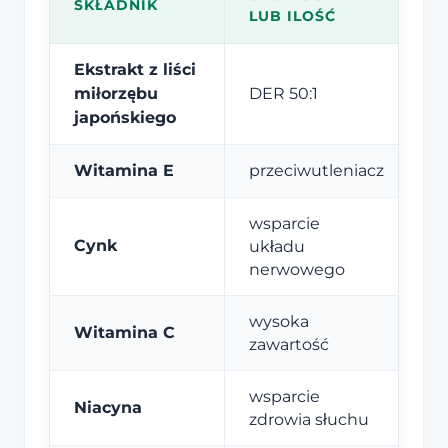
SKŁADNIK
LUB ILOŚĆ
Ekstrakt z liści
miłorzębu
DER 50:1
japońskiego
Witamina E
przeciwutleniacz
wsparcie
Cynk
układu
nerwowego
wysoka
Witamina C
zawartość
wsparcie
Niacyna
zdrowia słuchu