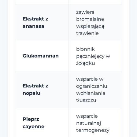
zawiera
Ekstrakt z
bromelainę
ananasa
wspierającą
trawienie
błonnik
Glukomannan
pęczniejący w
żołądku
wsparcie w
Ekstrakt z
ograniczaniu
nopalu
wchłaniania
tłuszczu
wsparcie
Pieprz
naturalnej
cayenne
termogenezy