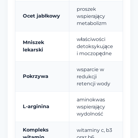
proszek
Ocet jabłkowy
wspierający
metabolizm
właściwości
Mniszek
detoksykujące
lekarski
i moczopędne
wsparcie w
Pokrzywa
redukcji
retencji wody
aminokwas
L-arginina
wspierający
wydolność
Kompleks
witaminy c, b3
witamin
oraz b6