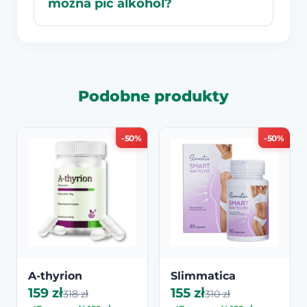
można pić alkohol?
Podobne produkty
-50%
-50%
A-thyrion
Slimmatica
159 zł
155 zł
318 zł
310 zł