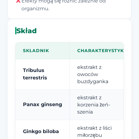
Efekty mogą się różnić zależnie od
organizmu.
Skład
SKŁADNIK
CHARAKTERYSTYKA
ekstrakt z
Tribulus
owoców
terrestris
buzdyganka
ekstrakt z
Panax ginseng
korzenia żeń-
szenia
ekstrakt z liści
Ginkgo biloba
miłorzębu