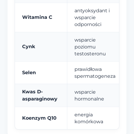
antyoksydant i
Witamina C
wsparcie
odporności
wsparcie
Cynk
poziomu
testosteronu
prawidłowa
Selen
spermatogeneza
Kwas D-
wsparcie
asparaginowy
hormonalne
energia
Koenzym Q10
komórkowa