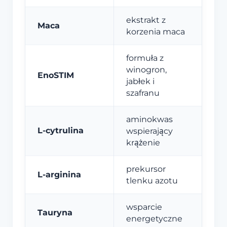
ekstrakt z
Maca
korzenia maca
formuła z
winogron,
EnoSTIM
jabłek i
szafranu
aminokwas
L-cytrulina
wspierający
krążenie
prekursor
L-arginina
tlenku azotu
wsparcie
Tauryna
energetyczne