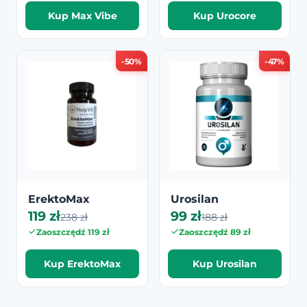
Kup Max Vibe
Kup Urocore
-50%
-47%
ErektoMax
Urosilan
119 zł
99 zł
238 zł
188 zł
Zaoszczędź 119 zł
Zaoszczędź 89 zł
Kup ErektoMax
Kup Urosilan