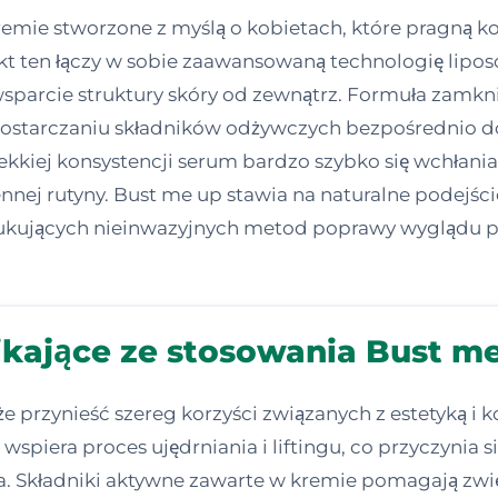
emie stworzone z myślą o kobietach, które pragną 
dukt ten łączy w sobie zaawansowaną technologię li
 wsparcie struktury skóry od zewnątrz. Formuła zam
 dostarczaniu składników odżywczych bezpośrednio 
kkiej konsystencji serum bardzo szybko się wchłania 
ej rutyny. Bust me up stawia na naturalne podejści
ukujących nieinwazyjnych metod poprawy wyglądu pie
kające ze stosowania Bust m
przynieść szereg korzyści związanych z estetyką i ko
wspiera proces ujędrniania i liftingu, co przyczynia 
a. Składniki aktywne zawarte w kremie pomagają zwięk