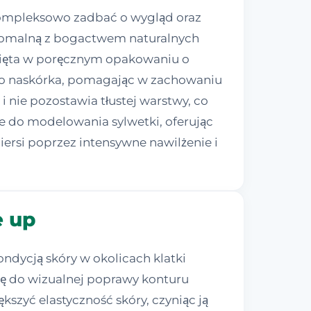
kompleksowo zadbać o wygląd oraz
posomalną z bogactwem naturalnych
knięta w poręcznym opakowaniu o
do naskórka, pomagając w zachowaniu
i nie pozostawia tłustej warstwy, co
e do modelowania sylwetki, oferując
rsi poprzez intensywne nawilżenie i
e up
ndycją skóry w okolicach klatki
się do wizualnej poprawy konturu
szyć elastyczność skóry, czyniąc ją