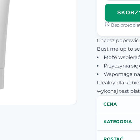
SKORZY
Bez przedpłat
Chcesz poprawić 
Bust me up to se
Może wspierać 
Przyczynia się
Wspomaga nawi
Idealny dla kobi
wykonaj test pła
CENA
KATEGORIA
POSTAĆ