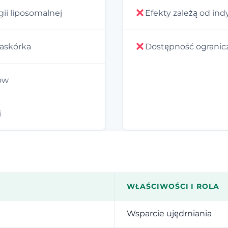
ii liposomalnej
Efekty zależą od in
naskórka
Dostępność ogranic
dów
i
WŁAŚCIWOŚCI I ROLA
Wsparcie ujędrniania