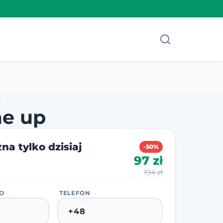
me up
na tylko dzisiaj
-50%
97 zł
194 zł
KO
TELEFON