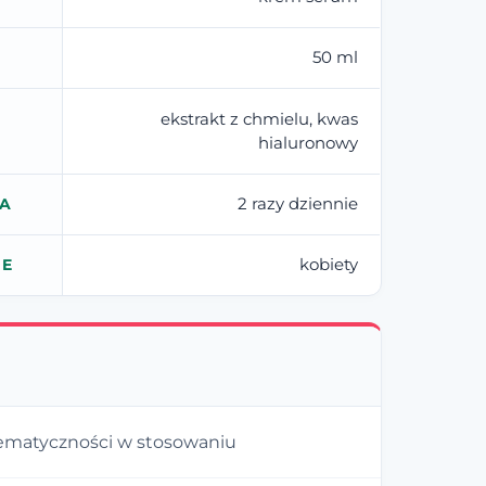
50 ml
ekstrakt z chmielu, kwas
hialuronowy
2 razy dziennie
IA
kobiety
IE
ematyczności w stosowaniu