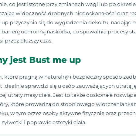
ie, co jest istotne przy zmianach wagi lub po okresi
szając widoczność drobnych niedoskonałości oraz ro
up przyczynia się do wygładzenia dekoltu, nadając 
barierę ochronną naskórka, co spowalnia procesy s
si przez dłuższy czas.
y jest Bust me up
 które pragną w naturalny i bezpieczny sposób zad
idealnie sprawdzi się u osób zauważających utratę jęd
ej utraty masy ciała. Jest to także doskonałe rozwiąza
skóry, które prowadzą do stopniowego wiotczenia tka
ku, w tym przez osoby aktywne fizycznie oraz przec
lwetki i poprawie estetyki ciała.